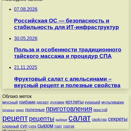
07.08.2026
Российская ОС — безопасность и
стабильность для ИТ-инфраструктур
30.05.2026
Польза и особенности традиционного
тайского массажа и процедур СПА
21.11.2025
Фруктовый салат с апельсинами –
вкусный рецепт и полезные свойства
Облако меток
котлеты
вкусный
грибами
курицей
десерт
духовке
мультиварке
приготовления
полезные
простой
печенье
пирог
салат
рецепт
рецепты
секреты
свойства
рыбные
сыром
суп
слоеный
супа
торт
тортик