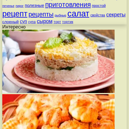
приготовления
полезные
простой
печенье
пирог
салат
рецепт
рецепты
секреты
свойства
рыбные
сыром
суп
слоеный
супа
торт
тортик
Интересно