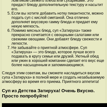
ломтиком свежего хлеба или сухариками. Это
придаст блюду дополнительную текстуру и насытит
его.
Если вы хотите добавить нотку пикантности, можно
подать суп с кислой сметаной. Она отлично
дополняет вкусовую гамму блюда и придает ему
некую мягкость.
Помимо мясных блюд, суп «Затируха» также
прекрасно сочетается с овощными салатами или
свежими овощами. Они добавят блюду свежести и
легкости.
Не забывайте о приятной атмосфере. Суп
«Затируха» — это блюдо, которое лучше всего
подавать в кругу семьи или друзей. Уютный обед
или ужин в хорошей компании сделает его вкус еще
более насыщенным и запоминающимся.
Следуя этим советам, вы сможете насладиться вкусом
супа «Затируха» в полной мере и создать незабываемую
атмосферу во время его приема. Приятного аппетита!
Суп из Детства Затируха! Очень Вкусно.
Просто попробуйте!