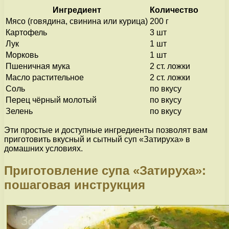
Ингредиент
Количество
Мясо (говядина, свинина или курица)
200 г
Картофель
3 шт
Лук
1 шт
Морковь
1 шт
Пшеничная мука
2 ст. ложки
Масло растительное
2 ст. ложки
Соль
по вкусу
Перец чёрный молотый
по вкусу
Зелень
по вкусу
Эти простые и доступные ингредиенты позволят вам
приготовить вкусный и сытный суп «Затируха» в
домашних условиях.
Приготовление супа «Затируха»:
пошаговая инструкция