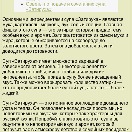
Советы по подаче и сочетанию супа
«Затируха»
Основными ингредиентами супа «Затируха» являются
мука, картофель, морковь, лук, соль и специи. Главная
фишка этого супа — это затирка, которая придает ему
особый вкус и аромат. Затирка готовится из смеси муки и
жира, которые обжариваются на сковороде до
золотистого цвета. Затем она добавляется в суп и
доводится до готовности.
Суп «Затируха» имеет множество вариаций в
зависимости от региона. В некоторых рецептах
добавляются грибы, мясо, колбаса или другие
ингредиенты, чтобы придать супу более насыщенный
вкус. Также можно варьировать количество затирки —
кто-то предпочитает более густой суп, а кто-то — более
жидкий.
Суп «Затируха» — это истинное воплощение домашнего
уюта и тепла. Он позволяет насладиться простыми, но
неповторимыми вкусами, которые так характерны для
русской кухни. Попробуйте приготовить этот суп и вы
ощутите его неповторимый вкус и аромат, который
погрузит вас в атмосферу детства и семейных посиделок