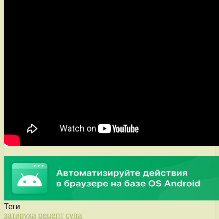
Теги
затируха
рецепт
супа