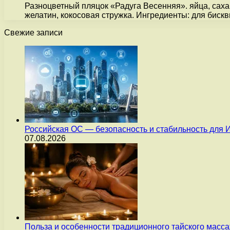
Разноцветный пляцок «Радуга Весенняя». яйца, сахар
желатин, кокосовая стружка. Ингредиенты: для бискв
Свежие записи
Российская ОС — безопасность и стабильность для 
07.08.2026
Польза и особенности традиционного тайского масс