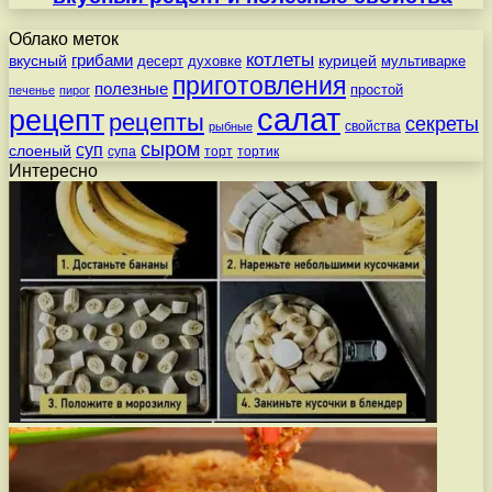
Облако меток
котлеты
вкусный
грибами
курицей
десерт
духовке
мультиварке
приготовления
полезные
простой
печенье
пирог
салат
рецепт
рецепты
секреты
свойства
рыбные
сыром
суп
слоеный
супа
торт
тортик
Интересно