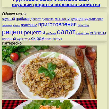
вкусный рецепт и полезные свойства
Облако меток
котлеты
вкусный
грибами
курицей
десерт
духовке
мультиварке
приготовления
полезные
простой
печенье
пирог
салат
рецепт
рецепты
секреты
свойства
рыбные
сыром
суп
слоеный
супа
торт
тортик
Интересно