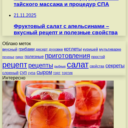
тайского массажа и процедур СПА
21.11.2025
Фруктовый салат с апельсинами –
вкусный рецепт и полезные свойства
Облако меток
котлеты
вкусный
грибами
курицей
десерт
духовке
мультиварке
приготовления
полезные
простой
печенье
пирог
салат
рецепт
рецепты
секреты
свойства
рыбные
сыром
суп
слоеный
супа
торт
тортик
Интересно