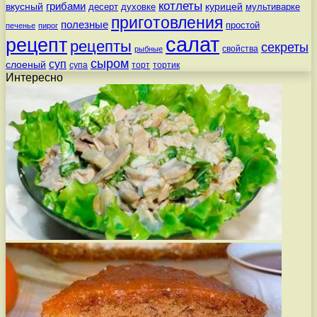
котлеты
вкусный
грибами
курицей
десерт
духовке
мультиварке
приготовления
полезные
простой
печенье
пирог
салат
рецепт
рецепты
секреты
свойства
рыбные
сыром
суп
слоеный
супа
торт
тортик
Интересно