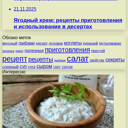
21.11.2025
Ягодный крем: рецепты приготовления
и использование в десертах
Облако меток
котлеты
вкусный
грибами
курицей
десерт
духовке
мультиварке
приготовления
полезные
простой
печенье
пирог
салат
рецепт
рецепты
секреты
свойства
рыбные
сыром
суп
слоеный
супа
торт
тортик
Интересно