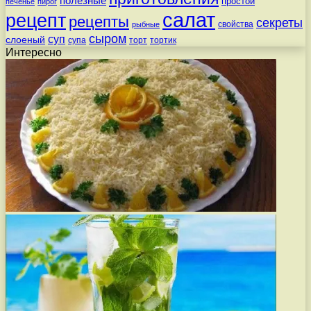
полезные
простой
печенье
пирог
салат
рецепт
рецепты
секреты
свойства
рыбные
сыром
суп
слоеный
супа
торт
тортик
Интересно