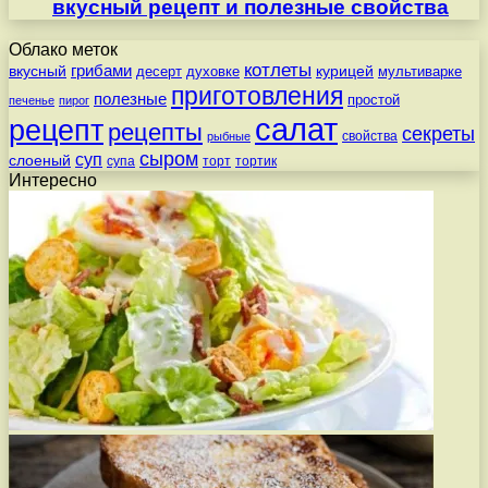
вкусный рецепт и полезные свойства
Облако меток
котлеты
вкусный
грибами
курицей
десерт
духовке
мультиварке
приготовления
полезные
простой
печенье
пирог
салат
рецепт
рецепты
секреты
свойства
рыбные
сыром
суп
слоеный
супа
торт
тортик
Интересно