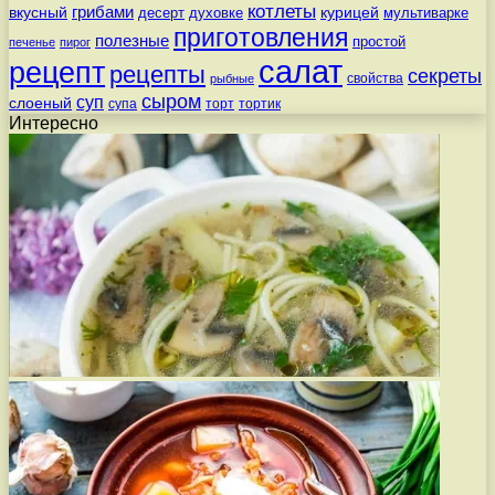
котлеты
вкусный
грибами
курицей
десерт
духовке
мультиварке
приготовления
полезные
простой
печенье
пирог
салат
рецепт
рецепты
секреты
свойства
рыбные
сыром
суп
слоеный
супа
торт
тортик
Интересно