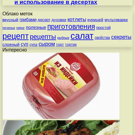
и использование в десертах
Облако меток
котлеты
вкусный
грибами
курицей
десерт
духовке
мультиварке
приготовления
полезные
простой
печенье
пирог
салат
рецепт
рецепты
секреты
свойства
рыбные
сыром
суп
слоеный
супа
торт
тортик
Интересно