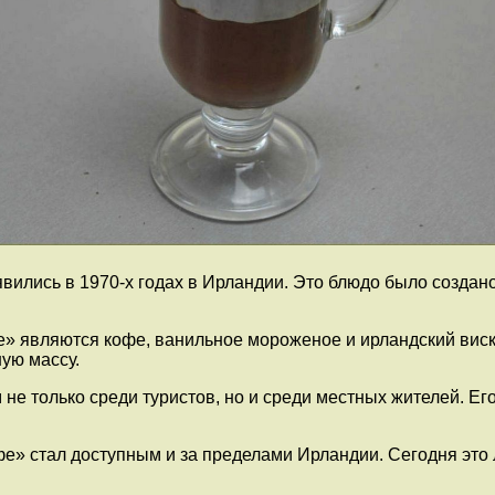
лись в 1970-х годах в Ирландии. Это блюдо было создано 
 являются кофе, ванильное мороженое и ирландский виск
ую массу.
е только среди туристов, но и среди местных жителей. Ег
» стал доступным и за пределами Ирландии. Сегодня это л