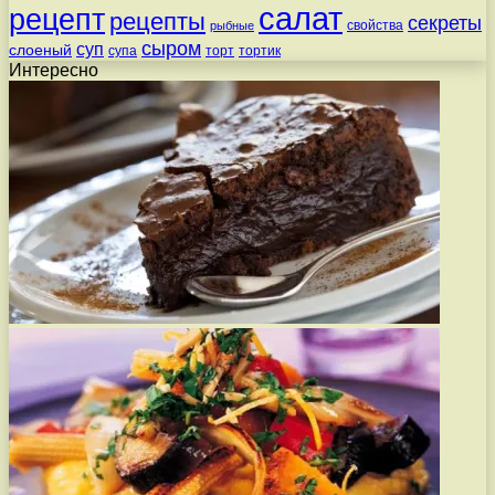
салат
рецепт
рецепты
секреты
свойства
рыбные
сыром
суп
слоеный
супа
торт
тортик
Интересно