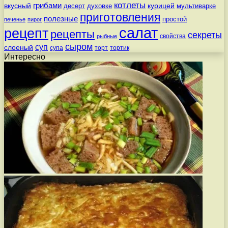
котлеты
вкусный
грибами
курицей
десерт
духовке
мультиварке
приготовления
полезные
простой
печенье
пирог
салат
рецепт
рецепты
секреты
свойства
рыбные
сыром
суп
слоеный
супа
торт
тортик
Интересно