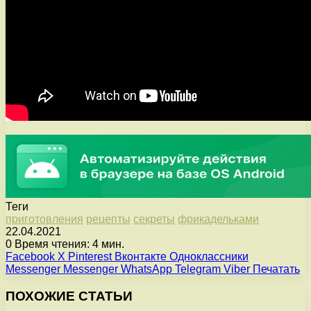
Теги
приготовления
рецепты
секреты
фрикадельками
22.04.2021
0
Время чтения: 4 мин.
Facebook
X
Pinterest
Вконтакте
Одноклассники
Messenger
Messenger
WhatsApp
Telegram
Viber
Печатать
ПОХОЖИЕ СТАТЬИ