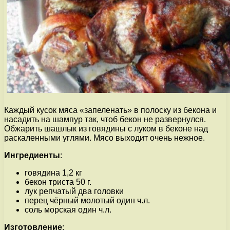
Каждый кусок мяса «запеленать» в полоску из бекона и
насадить на шампур так, чтоб бекон не развернулся.
Обжарить шашлык из говядины с луком в беконе над
раскаленными углями. Мясо выходит очень нежное.
Ингредиенты
:
говядина 1,2 кг
бекон триста 50 г.
лук репчатый два головки
перец чёрный молотый один ч.л.
соль морская один ч.л.
Изготовление
: