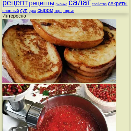
салат
рецепт
рецепты
секреты
свойства
рыбные
сыром
суп
слоеный
супа
торт
тортик
Интересно