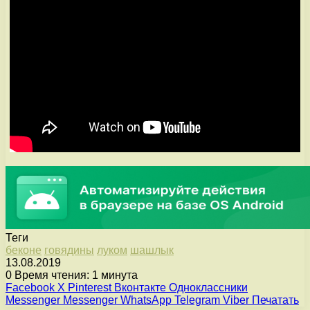
Теги
беконе
говядины
луком
шашлык
13.08.2019
0
Время чтения: 1 минута
Facebook
X
Pinterest
Вконтакте
Одноклассники
Messenger
Messenger
WhatsApp
Telegram
Viber
Печатать