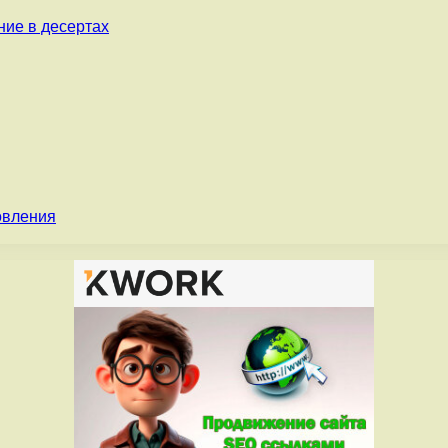
ние в десертах
овления