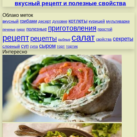
вкусный рецепт и полезные свойства
Облако меток
котлеты
вкусный
грибами
курицей
десерт
духовке
мультиварке
приготовления
полезные
простой
печенье
пирог
салат
рецепт
рецепты
секреты
свойства
рыбные
сыром
суп
слоеный
супа
торт
тортик
Интересно