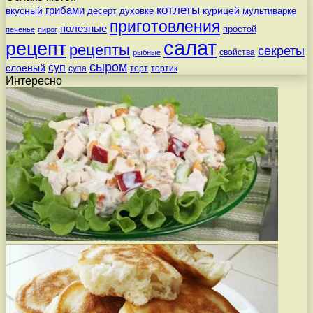
котлеты
вкусный
грибами
курицей
десерт
духовке
мультиварке
приготовления
полезные
простой
печенье
пирог
салат
рецепт
рецепты
секреты
свойства
рыбные
сыром
суп
слоеный
супа
торт
тортик
Интересно