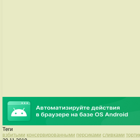
Теги
взбитыми
консервированными
персиками
сливками
торти