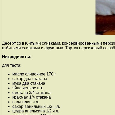
Десерт со взбитыми сливками, консервированными персик
взбитыми сливками и фруктами. Тортик персиковый со вз
Ингредиенты:
для теста:
масло сливочное 170 г
сахар два стакана
мука два стакана
яйца четыре шт.
сметана 3/4 стакана
крахмал 1/4 стакана
сода один ч.л.
сахар ванильный 1/2 ч.л.
цедра апельсина 1/2 ч.л.