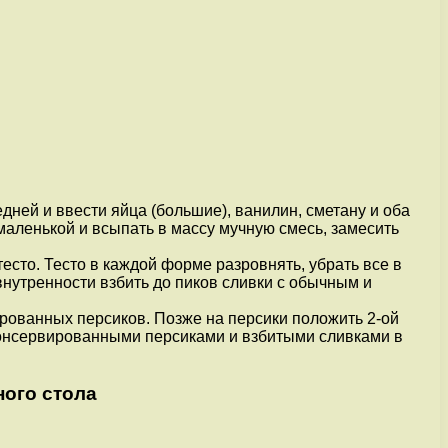
дней и ввести яйца (большие), ванилин, сметану и оба
маленькой и всыпать в массу мучную смесь, замесить
сто. Тесто в каждой форме разровнять, убрать все в
 внутренности взбить до пиков сливки с обычным и
ированных персиков. Позже на персики положить 2-ой
 консервированными персиками и взбитыми сливками в
ного стола