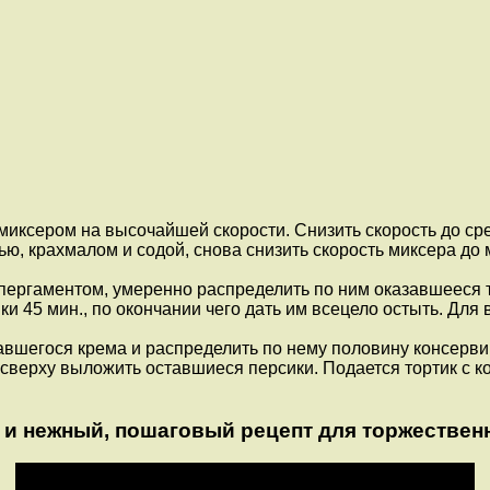
миксером на высочайшей скорости. Снизить скорость до сре
ю, крахмалом и содой, снова снизить скорость миксера до 
ергаментом, умеренно распределить по ним оказавшееся те
ки 45 мин., по окончании чего дать им всецело остыть. Для
азавшегося крема и распределить по нему половину консерв
и сверху выложить оставшиеся персики. Подается тортик с
й и нежный, пошаговый рецепт для торжествен