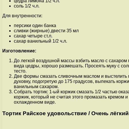
цедра лимона 1/2 ч.л.
соль 1/2 ч.л.
Для внутренности:
персики один банка
сливки (жирные) двести 35 мл
сахар четыре ст.л.
сахар ванильный 1/2 ч.л.
Изготовление:
До легкой воздушной массы взбить масло с сахаром 
вида цедры, хорошо размешать. Просеять муку с соль
тесто.
Две формы смазать сливочным маслом и выстелить п
духовку, подогретую до 175 градусов, выпекать коржи
ванильным сахаром.
Собрать тортик: 1-ый коржик смазать 1/2 частью ок
коржик, который не считая этого промазать кремом 
охлажденном виде.
Тортик Райское удовольствие / Очень лёгки