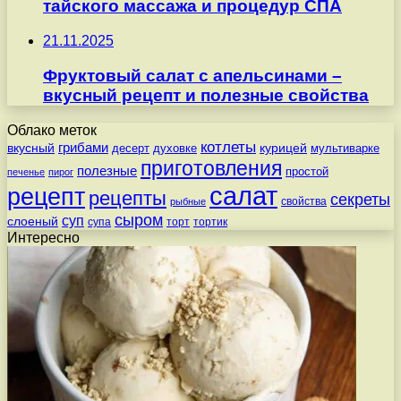
тайского массажа и процедур СПА
21.11.2025
Фруктовый салат с апельсинами –
вкусный рецепт и полезные свойства
Облако меток
котлеты
вкусный
грибами
курицей
десерт
духовке
мультиварке
приготовления
полезные
простой
печенье
пирог
салат
рецепт
рецепты
секреты
свойства
рыбные
сыром
суп
слоеный
супа
торт
тортик
Интересно