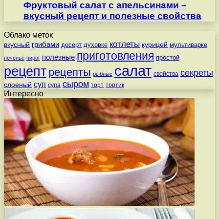
Фруктовый салат с апельсинами –
вкусный рецепт и полезные свойства
Облако меток
котлеты
вкусный
грибами
курицей
десерт
духовке
мультиварке
приготовления
полезные
простой
печенье
пирог
салат
рецепт
рецепты
секреты
свойства
рыбные
сыром
суп
слоеный
супа
торт
тортик
Интересно