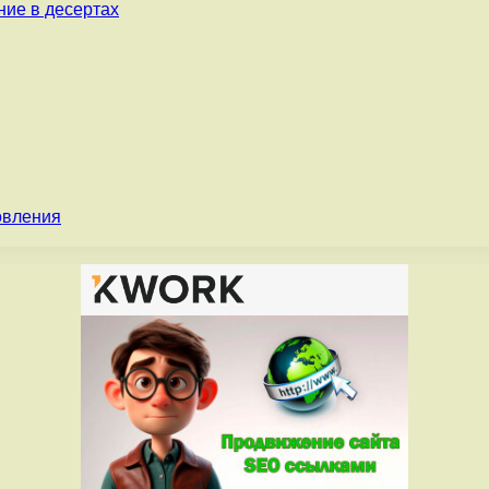
ние в десертах
овления