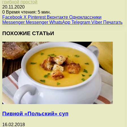
грибной
простой
20.11.2020
0
Время чтения: 5 мин.
Facebook
X
Pinterest
Вконтакте
Одноклассники
Messenger
Messenger
WhatsApp
Telegram
Viber
Печатать
ПОХОЖИЕ СТАТЬИ
Пивной «Польский» суп
16.02.2018