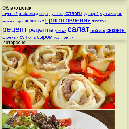
Облако меток
котлеты
вкусный
грибами
курицей
десерт
духовке
мультиварке
приготовления
полезные
простой
печенье
пирог
салат
рецепт
рецепты
секреты
свойства
рыбные
сыром
суп
слоеный
супа
торт
тортик
Интересно