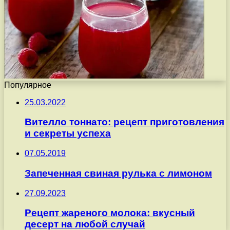
Популярное
25.03.2022
Вителло тоннато: рецепт приготовления
и секреты успеха
07.05.2019
Запеченная свиная рулька с лимоном
27.09.2023
Рецепт жареного молока: вкусный
десерт на любой случай