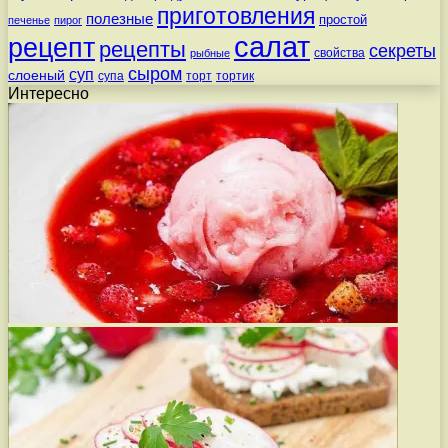
приготовления
полезные
простой
печенье
пирог
салат
рецепт
рецепты
секреты
свойства
рыбные
сыром
суп
слоеный
супа
торт
тортик
Интересно