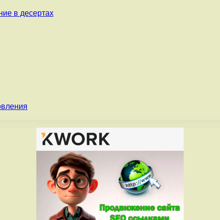
ние в десертах
овления