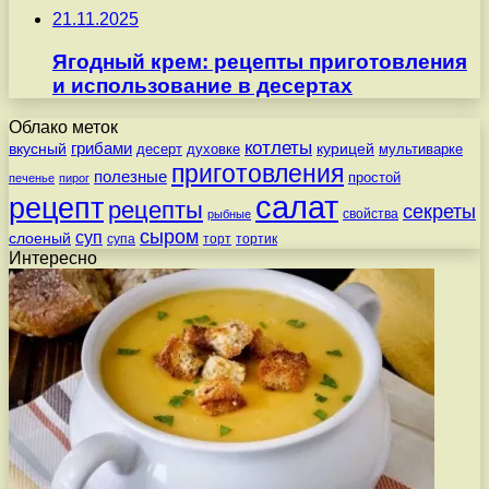
21.11.2025
Ягодный крем: рецепты приготовления
и использование в десертах
Облако меток
котлеты
вкусный
грибами
курицей
десерт
духовке
мультиварке
приготовления
полезные
простой
печенье
пирог
салат
рецепт
рецепты
секреты
свойства
рыбные
сыром
суп
слоеный
супа
торт
тортик
Интересно