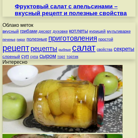
Фруктовый салат с апельсинами –
вкусный рецепт и полезные свойства
Облако меток
котлеты
вкусный
грибами
курицей
десерт
духовке
мультиварке
приготовления
полезные
простой
печенье
пирог
салат
рецепт
рецепты
секреты
свойства
рыбные
сыром
суп
слоеный
супа
торт
тортик
Интересно