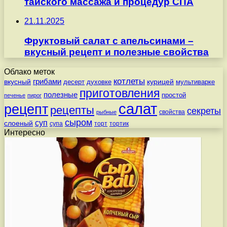
тайского массажа и процедур СПА
21.11.2025
Фруктовый салат с апельсинами –
вкусный рецепт и полезные свойства
Облако меток
котлеты
вкусный
грибами
курицей
десерт
духовке
мультиварке
приготовления
полезные
простой
печенье
пирог
салат
рецепт
рецепты
секреты
свойства
рыбные
сыром
суп
слоеный
супа
торт
тортик
Интересно