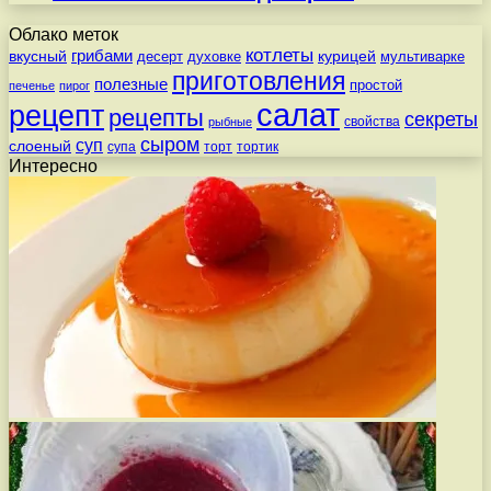
Облако меток
котлеты
вкусный
грибами
курицей
десерт
духовке
мультиварке
приготовления
полезные
простой
печенье
пирог
салат
рецепт
рецепты
секреты
свойства
рыбные
сыром
суп
слоеный
супа
торт
тортик
Интересно