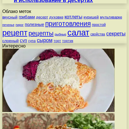
и использование в десертах
Облако меток
котлеты
вкусный
грибами
курицей
десерт
духовке
мультиварке
приготовления
полезные
простой
печенье
пирог
салат
рецепт
рецепты
секреты
свойства
рыбные
сыром
суп
слоеный
супа
торт
тортик
Интересно