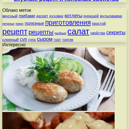
Облако меток
котлеты
вкусный
грибами
курицей
десерт
духовке
мультиварке
приготовления
полезные
простой
печенье
пирог
салат
рецепт
рецепты
секреты
свойства
рыбные
сыром
суп
слоеный
супа
торт
тортик
Интересно