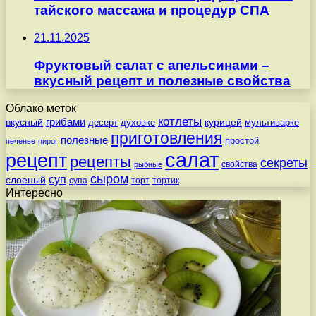
тайского массажа и процедур СПА
21.11.2025
Фруктовый салат с апельсинами –
вкусный рецепт и полезные свойства
Облако меток
котлеты
вкусный
грибами
курицей
десерт
духовке
мультиварке
приготовления
полезные
простой
печенье
пирог
салат
рецепт
рецепты
секреты
свойства
рыбные
сыром
суп
слоеный
супа
торт
тортик
Интересно