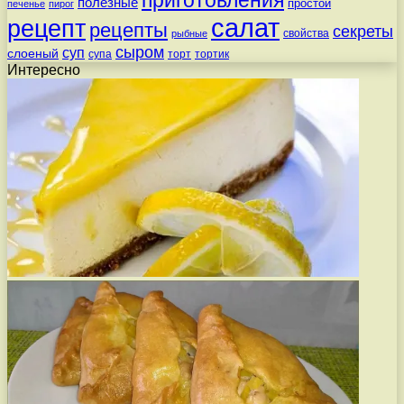
полезные
простой
печенье
пирог
салат
рецепт
рецепты
секреты
свойства
рыбные
сыром
суп
слоеный
супа
торт
тортик
Интересно