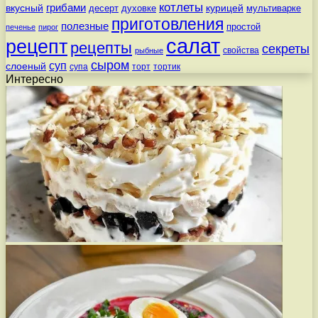
котлеты
вкусный
грибами
курицей
десерт
духовке
мультиварке
приготовления
полезные
простой
печенье
пирог
салат
рецепт
рецепты
секреты
свойства
рыбные
сыром
суп
слоеный
супа
торт
тортик
Интересно