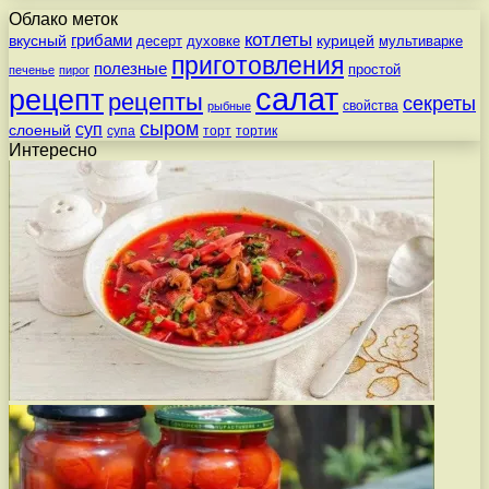
Облако меток
котлеты
вкусный
грибами
курицей
десерт
духовке
мультиварке
приготовления
полезные
простой
печенье
пирог
салат
рецепт
рецепты
секреты
свойства
рыбные
сыром
суп
слоеный
супа
торт
тортик
Интересно