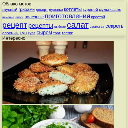
Облако меток
котлеты
вкусный
грибами
курицей
десерт
духовке
мультиварке
приготовления
полезные
простой
печенье
пирог
салат
рецепт
рецепты
секреты
свойства
рыбные
сыром
суп
слоеный
супа
торт
тортик
Интересно