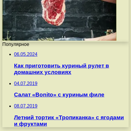
Популярное
06.05.2024
Как приготовить куриный рулет в
домашних условиях
04.07.2019
Салат «Bonito» с куриным филе
08.07.2019
Летний тортик «Тропиканка» с ягодами
и фруктами