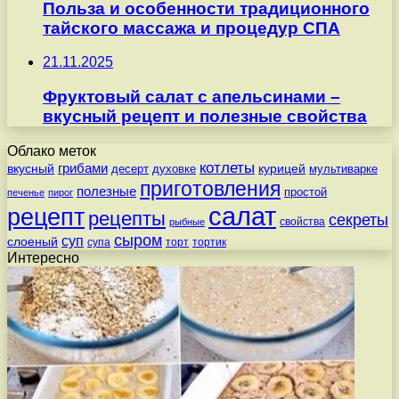
Польза и особенности традиционного
тайского массажа и процедур СПА
21.11.2025
Фруктовый салат с апельсинами –
вкусный рецепт и полезные свойства
Облако меток
котлеты
вкусный
грибами
курицей
десерт
духовке
мультиварке
приготовления
полезные
простой
печенье
пирог
салат
рецепт
рецепты
секреты
свойства
рыбные
сыром
суп
слоеный
супа
торт
тортик
Интересно