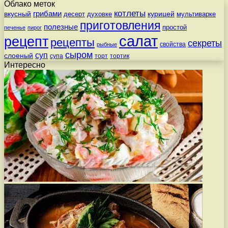
Облако меток
котлеты
вкусный
грибами
курицей
десерт
духовке
мультиварке
приготовления
полезные
простой
печенье
пирог
салат
рецепт
рецепты
секреты
свойства
рыбные
сыром
суп
слоеный
супа
торт
тортик
Интересно