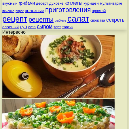
котлеты
вкусный
грибами
курицей
десерт
духовке
мультиварке
приготовления
полезные
простой
печенье
пирог
салат
рецепт
рецепты
секреты
свойства
рыбные
сыром
суп
слоеный
супа
торт
тортик
Интересно