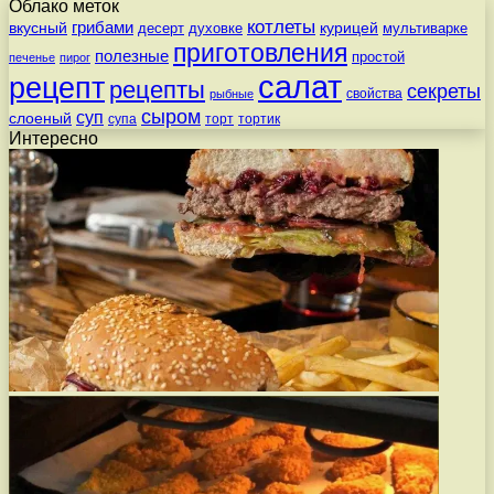
Облако меток
котлеты
вкусный
грибами
курицей
десерт
духовке
мультиварке
приготовления
полезные
простой
печенье
пирог
салат
рецепт
рецепты
секреты
свойства
рыбные
сыром
суп
слоеный
супа
торт
тортик
Интересно