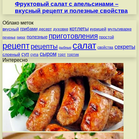
Фруктовый салат с апельсинами –
вкусный рецепт и полезные свойства
Облако меток
котлеты
вкусный
грибами
курицей
десерт
духовке
мультиварке
приготовления
полезные
простой
печенье
пирог
салат
рецепт
рецепты
секреты
свойства
рыбные
сыром
суп
слоеный
супа
торт
тортик
Интересно