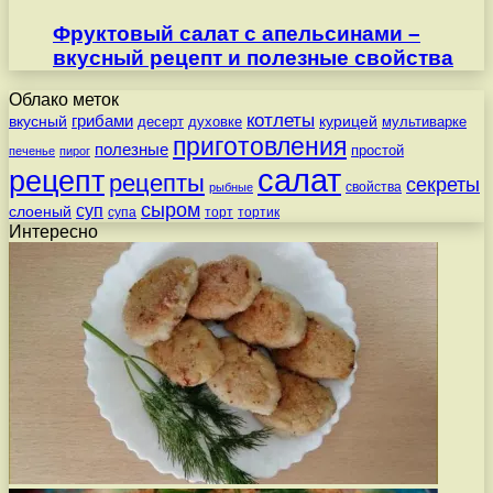
Фруктовый салат с апельсинами –
вкусный рецепт и полезные свойства
Облако меток
котлеты
вкусный
грибами
курицей
десерт
духовке
мультиварке
приготовления
полезные
простой
печенье
пирог
салат
рецепт
рецепты
секреты
свойства
рыбные
сыром
суп
слоеный
супа
торт
тортик
Интересно