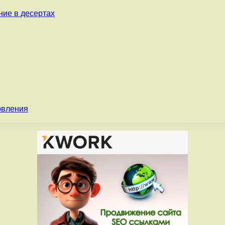
ние в десертах
овления