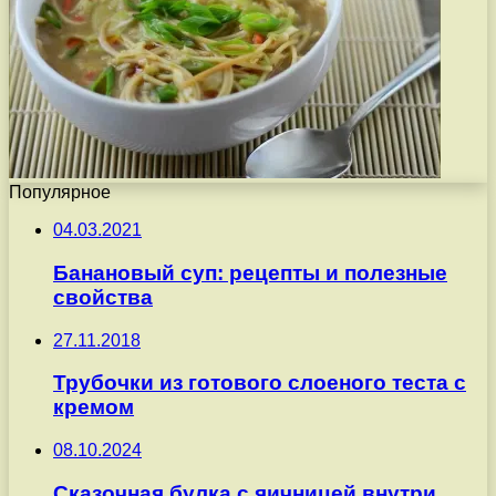
Популярное
04.03.2021
Банановый суп: рецепты и полезные
свойства
27.11.2018
Трубочки из готового слоеного теста с
кремом
08.10.2024
Сказочная булка с яичницей внутри