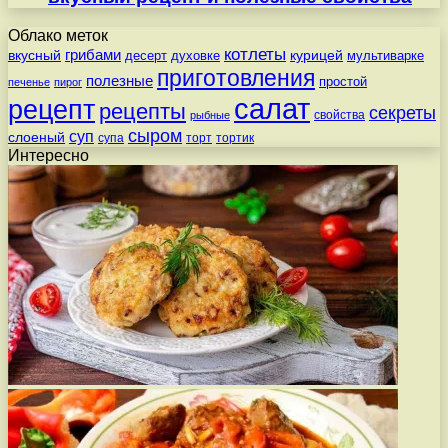
Облако меток
котлеты
вкусный
грибами
курицей
десерт
духовке
мультиварке
приготовления
полезные
простой
печенье
пирог
салат
рецепт
рецепты
секреты
свойства
рыбные
сыром
суп
слоеный
супа
торт
тортик
Интересно