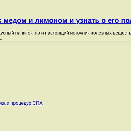
 медом и лимоном и узнать о его п
кусный напиток, но и настоящий источник полезных вещест
я…
ажа и процедур СПА