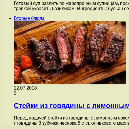
Готовый суп разлить по жаропрочным супницам, посы
травкой украсить базиликом. Ингредиенты: бульон 
Вторые блюда
12.07.2018
0
Стейки из говядины с лимонным
Перед подачей стейки из говядины с лимонным соко
г говядины 3 зубчика чеснока 5 ст.л. оливкового мас