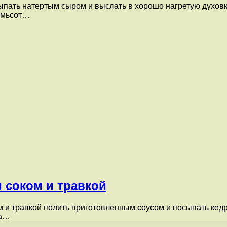
пать натертым сыром и выслать в хорошо нагретую духовку
семьсот…
 соком и травкой
м и травкой полить приготовленным соусом и посыпать кед
ла…